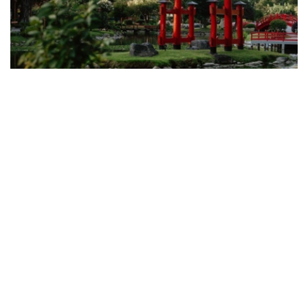
Фото: 斜体字网站
此前，斜体字网站记者曾向阿拉木图市政府发出正式采访
函，就项目承建单位、园区绿化植物种类等相关情况进行了
了解。
阿拉木图市政府介绍，项目施工图设计及预算文件由
“KazДомСтрой LTD”有限责任公司编制，“Kazuranium
Service”有限责任公司担任项目总承包商。整个项目建设资
金全部由私人投资者出资，不涉及财政预算。
按照规划，园区将种植樱花、观赏苹果树、木兰、枫树、杜
松、银杏等植物，同时还将引入采用日本传统修剪技艺培育