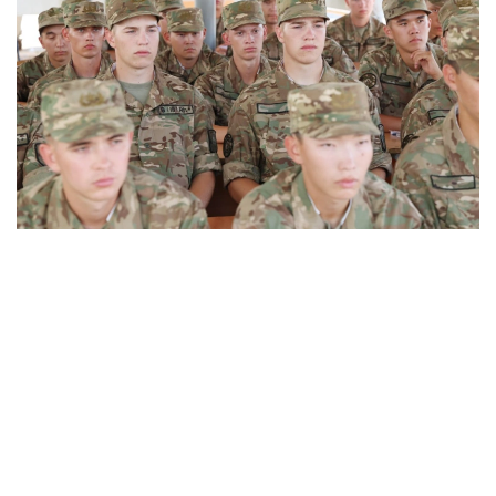
Фото: Ұлттық ұлан
哈萨克斯坦
社会