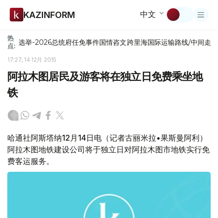
中文
KAZINFORM
热
选举-2026
总统府
任免
事件
国情咨文
跨里海国际运输路线/中间走
点:
17:27, 14 12月 2015
阿拉木图居民及游客将在独立日免费乘坐地
铁
哈通社阿斯塔纳12月14日电（记者古丽米拉•果斯曼阿利）
阿拉木图地铁建设公司将于独立日对阿拉木图市地铁实行免
费客运服务。