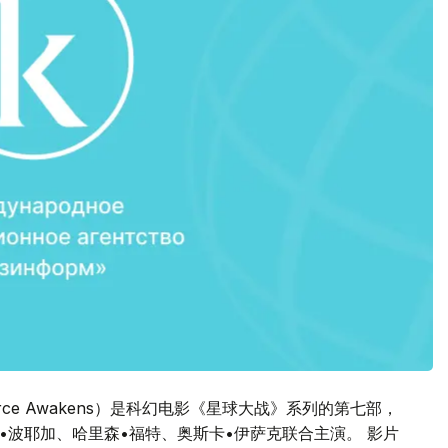
Force Awakens）是科幻电影《星球大战》系列的第七部，
翰•波耶加、哈里森•福特、奥斯卡•伊萨克联合主演。 影片