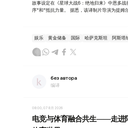
故事设定在《星球大战6：绝地归来》中恩多战
序"和"抵抗力量。 据悉，该译制片导演为提姆
娱乐
黄金储备
国际
哈萨克斯坦
阿斯塔
без автора
编译
08:00, 07 8月 2026
电竞与体育融合共生——走进阿