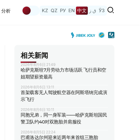
KZ
QZ
РУ
EN
中文
ق ز
ЎЗ
分析
相关新闻
2026年8月6日 21:49
哈萨克斯坦7月劳动力市场活跃 飞行员和空
姐期望薪资最高
2026年8月6日 13:11
首架载客无人驾驶航空器在阿斯塔纳完成演
示飞行
2026年8月6日 10:11
同胞兄弟，同一身军装——哈萨克斯坦国民
警卫队约40对双胞胎并肩服役
2026年8月5日 22:24
巴甫洛达尔州迎来近两年来首组三胞胎