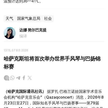
温预计达到36—41℃。
天气
国家气象总局
社会
达娜 努尔巴克提
编译
13:13, 07 8月 2026
哈萨克斯坦将首次举办世界手风琴与巴扬锦
标赛
（哈萨克国际通讯社讯）
据罗扎·巴格兰诺娃国家学术音乐
会机构“哈萨克音乐会”（Qazaqconcert）消息，2026年8
月23日至27日，国际知名手风琴与巴扬赛事——第79届