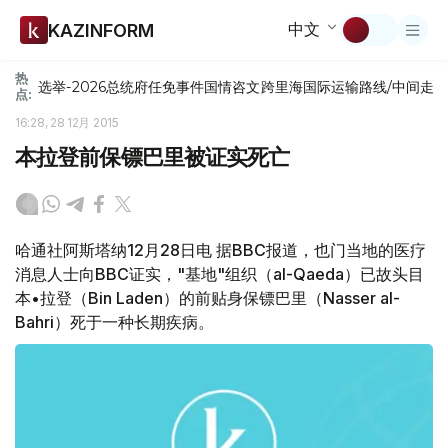
中文
KAZINFORM
热
选举-2026
总统府
任免
事件
国情咨文
跨里海国际运输路线/中间走
点:
16:28, 28 12月 2015
本拉登前保镖巴里被证实死亡
哈通社阿斯塔纳12月28日电 据BBC报道，也门当地的医疗
消息人士向BBC证实，"基地"组织（al-Qaeda）已故头目
本•拉登（Bin Laden）的前贴身保镖巴里（Nasser al-
Bahri）死于一种长期疾病。