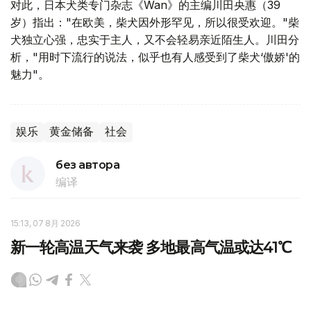
对此，日本犬类专门杂志《Wan》的主编川田央惠（39
岁）指出："在欧美，柴犬因外形罕见，所以很受欢迎。"柴
犬独立心强，忠实于主人，又不会轻易亲近陌生人。川田分
析，"用时下流行的说法，似乎也有人感受到了柴犬‘傲娇'的
魅力"。
娱乐
黄金储备
社会
без автора
编译
15:13, 07 8月 2026
新一轮高温天气来袭 多地最高气温或达41℃