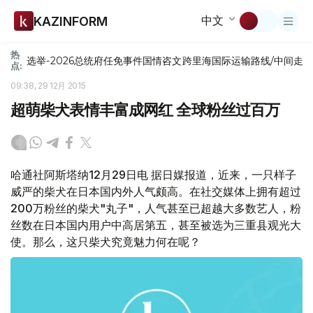
中文
KAZINFORM
热
选举-2026
总统府
任免
事件
国情咨文
跨里海国际运输路线/中间走
点:
09:38, 29 12月 2015
超萌柴犬表情丰富成网红 全球粉丝过百万
哈通社阿斯塔纳12月29日电 据日媒报道，近来，一只样子
威严的柴犬在日本国内外人气颇高。在社交媒体上拥有超过
200万粉丝的柴犬"丸子"，人气甚至已超越大多数艺人，粉
丝数在日本国内用户中高居第五，甚至被选为三重县观光大
使。那么，这只柴犬究竟魅力何在呢？