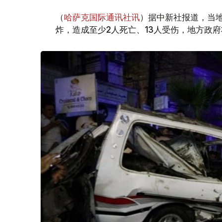
（
哈萨克国际通讯社讯
）据中新社报道，当
炸，造成至少2人死亡、13人受伤，地方政