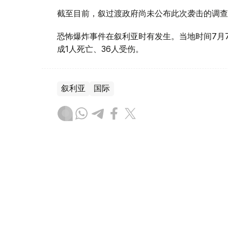
截至目前，叙过渡政府尚未公布此次袭击的调查
恐怖爆炸事件在叙利亚时有发生。当地时间7月
成1人死亡、36人受伤。
叙利亚
国际
木合塔尔 哈力木拉
编译
17:20, 07 8月 2026