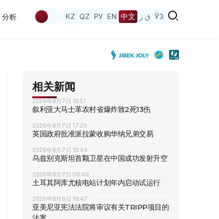
KZ
QZ
РУ
EN
中文
ق ز
ЎЗ
分析
相关新闻
2026年8月7日 19:51
叙利亚大马士革农村省爆炸致2死13伤
2026年8月7日 17:20
英国政府批准派拉蒙收购华纳兄弟交易
2026年8月7日 10:44
乌兹别克斯坦首颗卫星在中国成功发射升空
2026年8月7日 09:49
土耳其阿库尤核电站计划年内启动试运行
2026年8月6日 19:47
亚美尼亚宪法法院将审议有关TRIPP项目的
法案