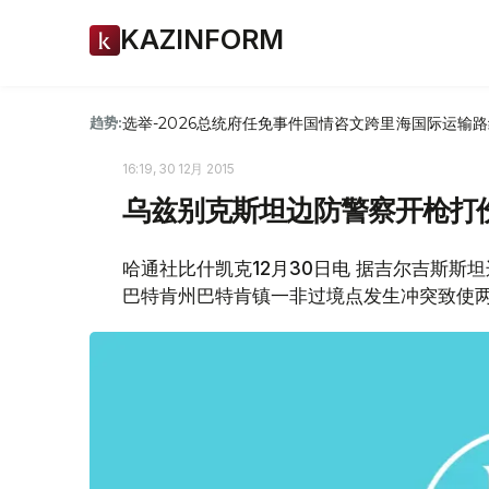
KAZINFORM
选举-2026
总统府
任免
事件
国情咨文
跨里海国际运输路
趋势:
16:19, 30 12月 2015
乌兹别克斯坦边防警察开枪打
哈通社比什凯克12月30日电 据吉尔吉斯斯
巴特肯州巴特肯镇一非过境点发生冲突致使