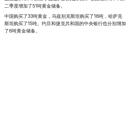
二季度增加了51吨黄金储备。
中国购买了33吨黄金，乌兹别克斯坦购买了16吨，哈萨克
斯坦购买了15吨。约旦和捷克共和国的中央银行也分别增加
了6吨黄金储备。
全球各国央行在第二季度共购买了约289吨黄金，比2025年
同期增长了62%。去年同期，黄金购买量约为178吨。
世界黄金协会称，黄金需求的增长受到地缘政治不确定性、
本季度贵金属价格下跌，以及各国寻求国际储备多元化等因
素的影响。
根据该协会进行的一项调查，89%的央行行长预计未来一
年全球黄金储备量将会增加。45%的受访者表示，他们的
国家计划增加黄金储备。
黄金储备
哈萨克斯坦
经济
央行
金融