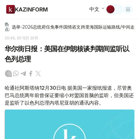
中文
KAZINFORM
热
选举-2026
总统府
任免
事件
国情咨文
跨里海国际运输路线/中间走
点:
20:49, 30 12月 2015
华尔街日报：美国在伊朗核谈判期间监听以
色列总理
哈通社阿斯塔纳12月30日电 据美国一家报纸报道，尽管奥
巴马总统两年前曾保证要缩小对盟国首脑的监听，但美国还
是监听了以色列总理内塔尼亚胡的通讯内容。