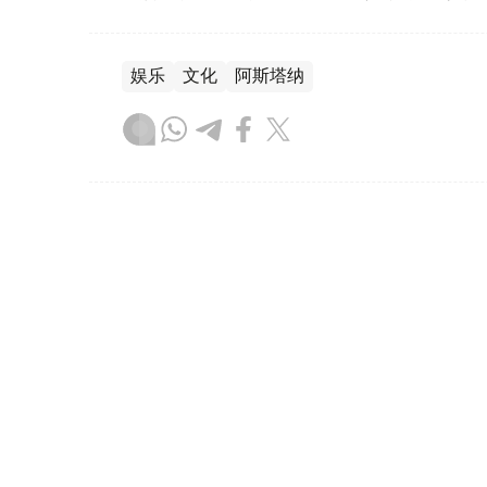
娱乐
文化
阿斯塔纳
叶尔兰 马赞
编译
12:54, 06 8月 2026
阿斯塔纳动漫展开幕 预计四天
（哈萨克国际通讯社讯） 阿斯塔纳国际动漫展Co
动将持续至8月9日。主办方预计，本届活动