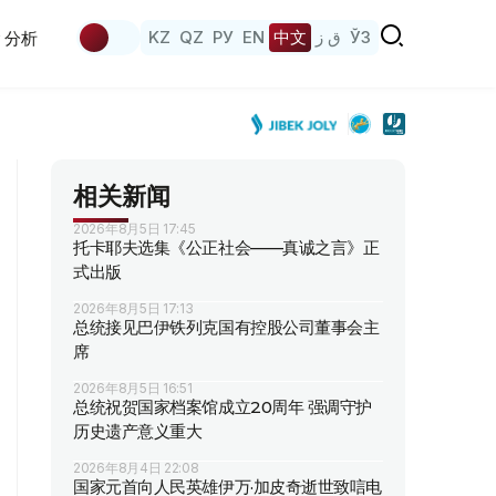
KZ
QZ
РУ
EN
中文
ق ز
ЎЗ
分析
相关新闻
2026年8月5日 17:45
托卡耶夫选集《公正社会——真诚之言》正
式出版
2026年8月5日 17:13
总统接见巴伊铁列克国有控股公司董事会主
席
2026年8月5日 16:51
总统祝贺国家档案馆成立20周年 强调守护
历史遗产意义重大
2026年8月4日 22:08
国家元首向人民英雄伊万·加皮奇逝世致唁电