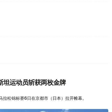
斯坦运动员斩获两枚金牌
艇马拉松锦标赛6日在京都市（日本）拉开帷幕。