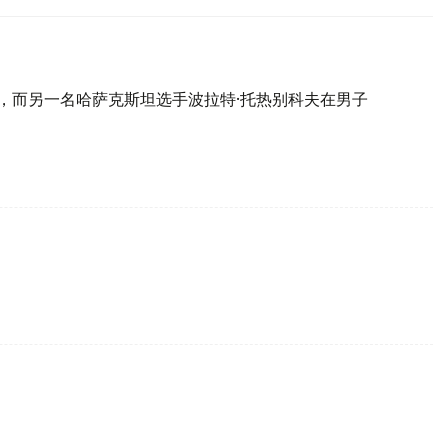
冠，而另一名哈萨克斯坦选手波拉特·托热别科夫在男子