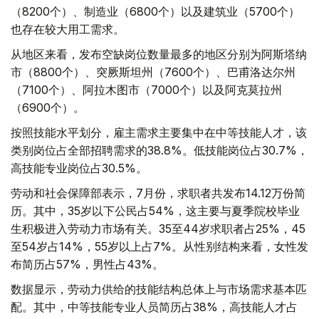
（8200个）、制造业（6800个）以及建筑业（5700个）
也存在较大用工需求。
从地区来看，发布空缺岗位数量最多的地区分别为阿斯塔纳
市（8800个）、突厥斯坦州（7600个）、巴甫洛达尔州
（7100个）、阿拉木图市（7000个）以及阿克莫拉州
（6900个）。
按照技能水平划分，雇主需求主要集中在中等技能人才，该
类别岗位占全部招聘需求的38.8%。低技能岗位占30.7%，
高技能专业岗位占30.5%。
劳动和社会保障部表示，7月份，求职者共发布14.12万份简
历。其中，35岁以下公民占54%，这主要与夏季院校毕业
生积极进入劳动力市场有关。35至44岁求职者占25%，45
至54岁占14%，55岁以上占7%。从性别结构来看，女性发
布简历占57%，男性占43%。
数据显示，劳动力供给的技能结构总体上与市场需求基本匹
配。其中，中等技能专业人员简历占38%，高技能人才占