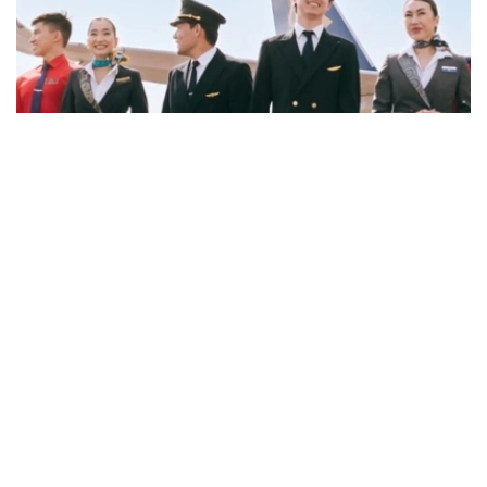
Фото: job.airastana.com
数据显示，飞行员的平均期望月薪约为239万坚戈，空乘人
员约为143万坚戈，发电站站长约为132万坚戈。
从招聘岗位来看，企业开出的最高薪资主要集中在软件架构
师、安全飞行监察工程师和市场营销与销售部门副主管等岗
位。其中，软件架构师平均月薪约112万坚戈，安全飞行监
察工程师约91万坚戈，市场营销与销售部门副主管约90万
坚戈。
与6月相比，7月平台招聘岗位数量下降3.8%，求职简历数
量则增长11.5%。劳动和社会保障部表示，这一变化符合夏