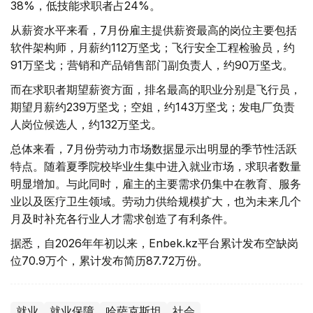
38%，低技能求职者占24%。
从薪资水平来看，7月份雇主提供薪资最高的岗位主要包括
软件架构师，月薪约112万坚戈；飞行安全工程检验员，约
91万坚戈；营销和产品销售部门副负责人，约90万坚戈。
而在求职者期望薪资方面，排名最高的职业分别是飞行员，
期望月薪约239万坚戈；空姐，约143万坚戈；发电厂负责
人岗位候选人，约132万坚戈。
总体来看，7月份劳动力市场数据显示出明显的季节性活跃
特点。随着夏季院校毕业生集中进入就业市场，求职者数量
明显增加。与此同时，雇主的主要需求仍集中在教育、服务
业以及医疗卫生领域。劳动力供给规模扩大，也为未来几个
月及时补充各行业人才需求创造了有利条件。
据悉，自2026年年初以来，Enbek.kz平台累计发布空缺岗
位70.9万个，累计发布简历87.72万份。
就业
就业保障
哈萨克斯坦
社会