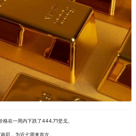
价格在一周内下跌了444.71坚戈。
元/盎司，为近七周来首次。