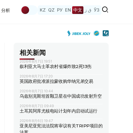
KZ
QZ
РУ
EN
中文
ق ز
ЎЗ
分析
相关新闻
2026年8月7日 19:51
叙利亚大马士革农村省爆炸致2死13伤
2026年8月7日 17:20
英国政府批准派拉蒙收购华纳兄弟交易
2026年8月7日 10:44
乌兹别克斯坦首颗卫星在中国成功发射升空
2026年8月7日 09:49
土耳其阿库尤核电站计划年内启动试运行
2026年8月6日 19:47
亚美尼亚宪法法院将审议有关TRIPP项目的
法案