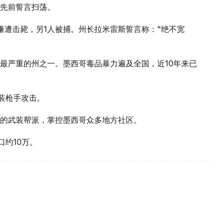
先前誓言扫荡。
嫌遭击毙，另1人被捕。州长拉米雷斯誓言称："绝不宽
最严重的州之一。墨西哥毒品暴力遍及全国，近10年来已
装枪手攻击。
的武装帮派，掌控墨西哥众多地方社区。
口约10万。