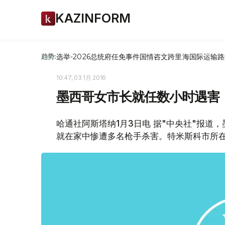
KAZINFORM
选举-2026
总统府
任免
事件
国情咨文
跨里海国际运输路
趋势:
10:47, 03 1月 2016
墨西哥女市长就任数小时遇害
哈通社阿斯塔纳1月3日电 据"中央社"报
就在家中惨遭多名枪手杀害。特米斯科市所在