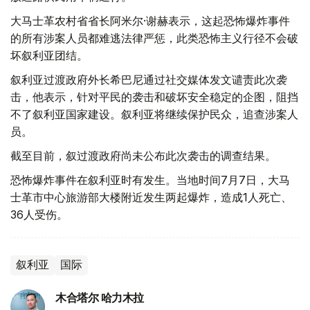
大马士革农村省省长阿米尔·谢赫表示，这起恐怖爆炸事件
的所有涉案人员都难逃法律严惩，此类恐怖主义行径不会破
坏叙利亚团结。
叙利亚过渡政府外长希巴尼通过社交媒体发文谴责此次袭
击，他表示，针对平民的袭击和破坏安全稳定的企图，阻挡
不了叙利亚国家建设。叙利亚将继续保护民众，追查涉案人
员。
截至目前，叙过渡政府尚未公布此次袭击的调查结果。
恐怖爆炸事件在叙利亚时有发生。当地时间7月7日，大马
士革市中心旅游部大楼附近发生两起爆炸，造成1人死亡、
36人受伤。
叙利亚
国际
木合塔尔 哈力木拉