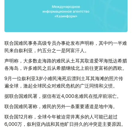
联合国难民事务高级专员办事处发布声明称，其中约一半难
民来自叙利亚，约五分之一是阿富汗人。
声明称，大多数走海路的难民从土耳其取道爱琴海抵达希腊
各海岛，许多难民之后从希腊继续北上前往更富裕的西欧。
9月一位叙利亚3岁小难民淹死后漂到土耳其海滩的照片传
遍全球，激起全球民众对难民危机的广泛同情和义愤。
据联合国难民署，据信有近4,000名难民在抵岸前溺亡。
联合国难民署称，难民的另外一条重要通道是地中海。
联合国12月称，全球今年被迫背井离乡的人可能已超过
6,000万，叙利亚内战和其他旷日持久的冲突是主要原因。