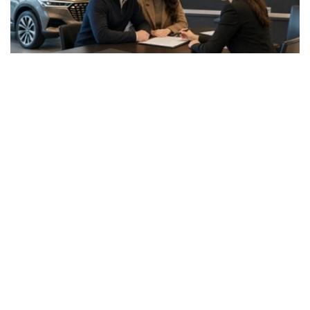
Фото: ЖИ арқылы жасалған
据了解，两项评级的展望均为“稳定”。
惠誉称，MyCar Finance的长期发行人信用评级基于该公
司的独立信用状况，评级为“B”。该评级反映了该公司充足
的收入、适度的债务负担和不断改善的资产质量。
惠誉评级专家指出，MyCar Finance的稳定性得益于其强
大的市场地位、隶属于哈萨克斯坦最大的汽车经销商和制造
商阿斯塔纳汽车集团，以及其以乘用车等流动性资产为抵押
的贷款组合。
惠誉指出，影响评级的主要因素包括公司资产质量的改善，
例如不良贷款占比下降以及新贷款违约率降低。