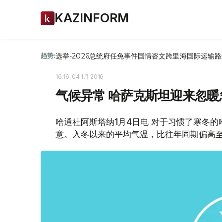
KAZINFORM
选举-2026
总统府
任免
事件
国情咨文
跨里海国际运输路
趋势:
16:16, 04 1月 2016
气候异常 哈萨克斯坦迎来忽
哈通社阿斯塔纳1月4日电 对于习惯了寒冬的
意。入冬以来的平均气温，比往年同期偏高至