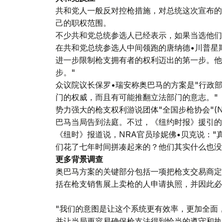
共和党人一般反对控枪措施，对总统这次宣布的
己的职权范围。
不少共和党总统参选人已经表示，如果当选他们
在共和党总统参选人中间领跑的唐纳德•川普星
进一步限制枪支拥有者的权利迈出的第一步。他
步。"
众议院议长保罗•瑞安称奥巴马的方案是"行政
门的权威，而且有可能推翻立法部门的意志。"
势力强大的枪支权利游说团体"全国步枪协会"(
巴马当局告到法庭。不过，《纽约时报》援引的
《纽时》报道说，NRA官员珍妮佛•贝克说：
们花了七年时间拼凑起来的？他们其实什么也没
更多背景调查
奥巴马方案的关键部分包括一项把枪支交易商定
括在枪支销售展上卖枪的人申请执照，并因此必
"我们的意图是让这个系统更有效率，更加全面
并让当局更容易确保枪支法得到恰当的遵守和执