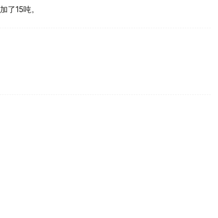
加了15吨。
买国之一
d Gold Council, WGC）最新报告，哈萨克斯