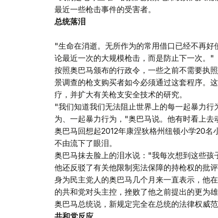
最近一些枪击事件的受害者。
总统落泪
"生命在消逝。无所作为的常用借口已经不再好
论最近一次的大规模枪击，而是防止下一次。"
按照奥巴马颁布的行政令，一些之前不需要执照
景调查的枪支购买者如今必须通过这套程序。这
疗，并扩大有关枪支安全技术的研究。
"我们知道我们无法阻止世界上的每一起暴力行
为、一起暴力行为，"奥巴马说。他有时看上去
奥巴马回想起2012年康涅狄格州纽顿小学20
不由流下了眼泪。
奥巴马抹去脸上的泪水说："我每次想到这些孩
他还反驳了有关他限制宪法保障的持枪权的批评
身为民主党人的奥巴马几个月来一直表示，他在
的共和党对头主控，挫败了他之前提出的更为雄
奥巴马总统说，新规定完全在总统的法律权威范
共和党反应