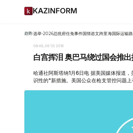
KAZINFORM
选举-2026
总统府
任免
事件
国情咨文
跨里海国际运输路
趋势:
08:46, 06 1月 2016
白宫挥泪 奥巴马绕过国会推出
哈通社阿斯塔纳1月6日电 据美国媒体报道
识性的"新措施。美国公众在枪支管控问题