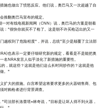
措施也做出了愤怒反应。他们说，奥巴马又一次超越了自
会推翻奥巴马宣布的规定。
期一对有线电视新闻网（CNN）说，奥巴马的方案是朝着
说："很快你就买不了枪了。这是朝不许买枪迈出的又一
部门越权到了危险程度"，并说，总统"至少是颠覆了立法部
NRA)也表示一定要仔细研究新的规定，看看是不是能把奥
一名NRA发言人似乎淡化了新措施的重要性。
"真的，就这些？这就是他们这么长时间炒作的？这就是他
做。"
义扩大的措施。白宫希望这将要求更多的火器销售商、包
须对购枪者进行背景调查。
，"司法部长洛蕾塔•林奇说，"目标是让坏人得不到火器，
行。"