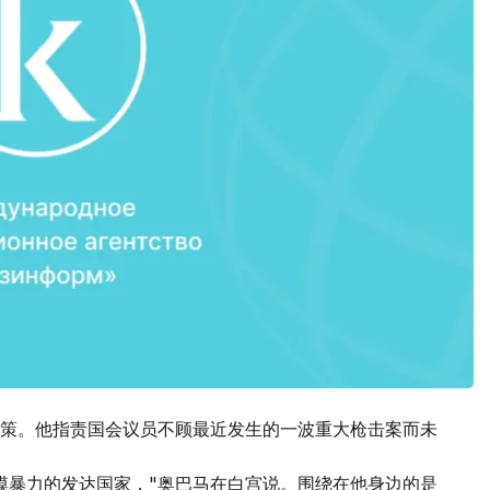
策。他指责国会议员不顾最近发生的一波重大枪击案而未
模暴力的发达国家，"奥巴马在白宫说。围绕在他身边的是