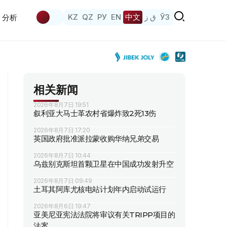
KZ
QZ
РУ
EN
中文
ق ز
ЎЗ
分析
相关新闻
2026年8月7日 19:51
叙利亚大马士革农村省爆炸致2死13伤
2026年8月7日 17:20
英国政府批准派拉蒙收购华纳兄弟交易
2026年8月7日 10:44
乌兹别克斯坦首颗卫星在中国成功发射升空
2026年8月7日 09:49
土耳其阿库尤核电站计划年内启动试运行
2026年8月6日 19:47
亚美尼亚宪法法院将审议有关TRIPP项目的
法案