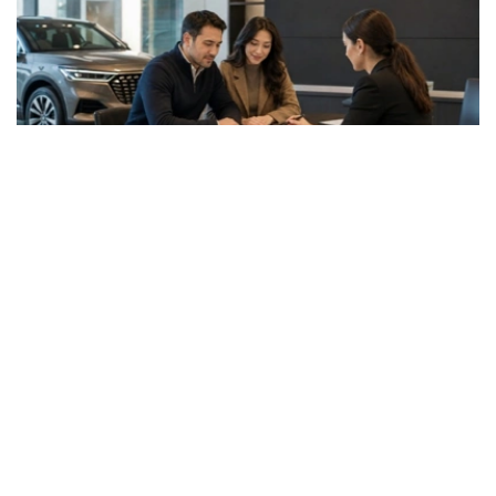
Фото: ЖИ арқылы жасалған
据了解，两项评级的展望均为“稳定”。
惠誉称，MyCar Finance的长期发行人信用评级基于该公
司的独立信用状况，评级为“B”。该评级反映了该公司充足
的收入、适度的债务负担和不断改善的资产质量。
惠誉评级专家指出，MyCar Finance的稳定性得益于其强
大的市场地位、隶属于哈萨克斯坦最大的汽车经销商和制造
商阿斯塔纳汽车集团，以及其以乘用车等流动性资产为抵押
的贷款组合。