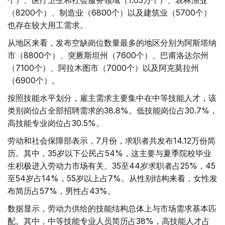
（8200个）、制造业（6800个）以及建筑业（5700个）
也存在较大用工需求。
从地区来看，发布空缺岗位数量最多的地区分别为阿斯塔纳
市（8800个）、突厥斯坦州（7600个）、巴甫洛达尔州
（7100个）、阿拉木图市（7000个）以及阿克莫拉州
（6900个）。
按照技能水平划分，雇主需求主要集中在中等技能人才，该
类别岗位占全部招聘需求的38.8%。低技能岗位占30.7%，
高技能专业岗位占30.5%。
劳动和社会保障部表示，7月份，求职者共发布14.12万份简
历。其中，35岁以下公民占54%，这主要与夏季院校毕业
生积极进入劳动力市场有关。35至44岁求职者占25%，45
至54岁占14%，55岁以上占7%。从性别结构来看，女性发
布简历占57%，男性占43%。
数据显示，劳动力供给的技能结构总体上与市场需求基本匹
配。其中，中等技能专业人员简历占38%，高技能人才占