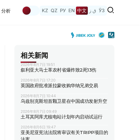
KZ
QZ
РУ
EN
中文
ق ز
ЎЗ
分析
相关新闻
2026年8月7日 19:51
叙利亚大马士革农村省爆炸致2死13伤
2026年8月7日 17:20
英国政府批准派拉蒙收购华纳兄弟交易
2026年8月7日 10:44
乌兹别克斯坦首颗卫星在中国成功发射升空
2026年8月7日 09:49
土耳其阿库尤核电站计划年内启动试运行
2026年8月6日 19:47
亚美尼亚宪法法院将审议有关TRIPP项目的
法案