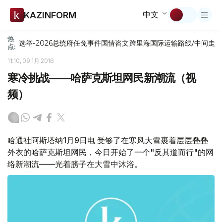
中文
KAZINFORM
热
选举-2026
总统府
任免
事件
国情咨文
跨里海国际运输路线/中间走
点:
11:10, 09 1月 2016
寒冷挑战——哈萨克斯坦网民新潮流（视
频）
哈通社阿斯塔纳1月9日电 受够了在寒风大雪裹着层层叠叠
外衣的哈萨克斯坦网民，今日开始了一个"反其道而行"的网
络新潮流——光着膀子在大雪中沐浴。