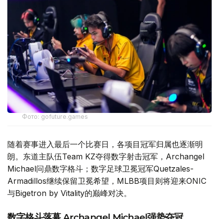
Фото: gofuture.games
随着赛事进入最后一个比赛日，各项目冠军归属也逐渐明
朗。东道主队伍Team KZ夺得数字射击冠军，Archangel
Michael问鼎数字格斗；数字足球卫冕冠军Quetzales-
Armadillos继续保留卫冕希望，MLBB项目则将迎来ONIC
与Bigetron by Vitality的巅峰对决。
数字格斗落幕 Archangel Michael强势夺冠