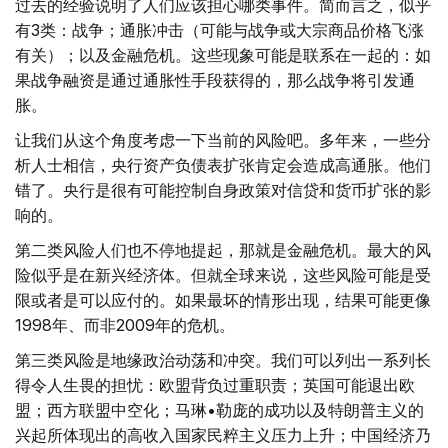
过去的经验说明了人们应该担心哪类事件。简而言之，似乎
有3类：战争；通胀冲击（可能与战争或大宗商品价格飞涨
有关）；以及金融危机。这些现象可能是联系在一起的：如
果战争融资是通过通胀性手段获得的，那么战争将引发通
胀。
让我们从这个角度考虑一下当前的风险吧。多年来，一些分
析人士相信，央行资产负债表扩张肯定会造成高通胀。他们
错了。央行是很有可能控制自身政策对信贷和货币扩张的影
响的。
第二类风险人们也不停地提起，那就是金融危机。最大的风
险似乎是在新兴经济体。但就全球来说，这些风险可能是受
限或者是可以应付的。如果最坏的情形出现，结果可能更像
1998年、而非2009年的危机。
第三类风险是地缘政治动荡和冲突。我们可以列出一系列长
得令人生畏的担忧：欧盟背负过重职责；英国可能退出欧
盟；西方联盟中空化；马琳•勒庞的成功以及特朗普主义的
兴起所体现出的高收入国家民粹主义压力上升；中国经济乃