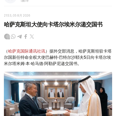
编译
21:53, 05 8月 2026
哈萨克斯坦大使向卡塔尔埃米尔递交国书
（
哈萨克国际通讯社讯
）据外交部消息，哈萨克斯坦驻卡塔
尔国新任特命全权大使巴赫特·巴特尔沙耶夫5日向卡塔尔埃
米尔塔米姆·本·哈马德·阿勒萨尼递交国书。