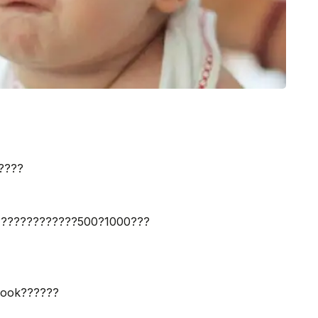
????
?????????????500?1000???
book??????