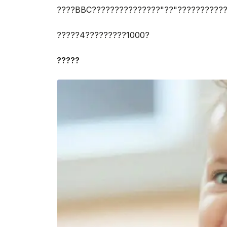
????BBC???????????????"??"??????????
?????4?????????1000?
?????