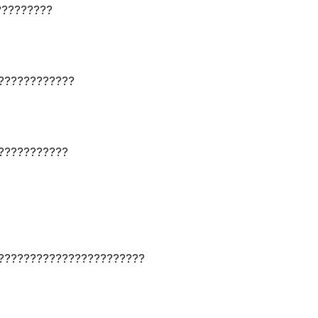
?????????
????????????
???????????
???????????????????????