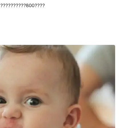
???????????800????