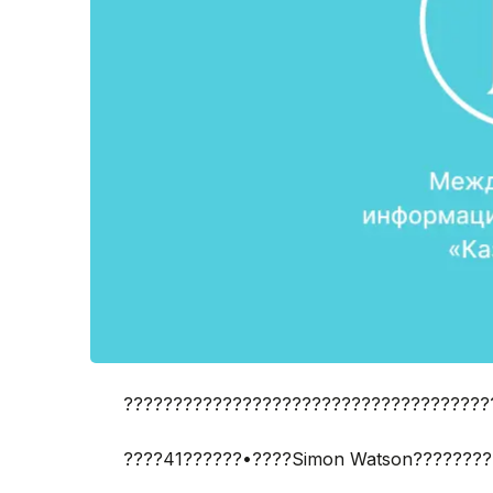
?????????????????????????????????????
????41??????•????Simon Watson????????