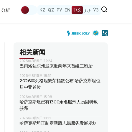
KZ
QZ
РУ
EN
中文
ق ز
ЎЗ
分析
相关新闻
2026年8月5日 22:24
巴甫洛达尔州迎来近两年来首组三胞胎
2026年8月5日 18:51
2026年列格坦繁荣指数公布 哈萨克斯坦位
居中亚首位
2026年8月5日 15:08
哈萨克斯坦已有1300余名服刑人员因特赦
获释
2026年8月5日 13:12
哈萨克斯坦正制定新版志愿服务发展规划