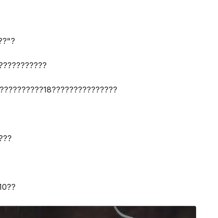
??"?
???????????
??????????18???????????????
???
10??