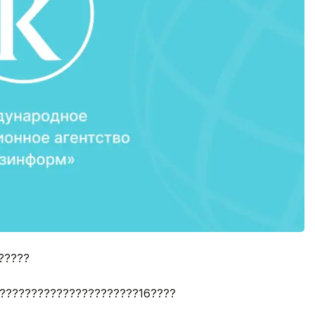
?????
??????????????????????16????