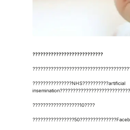
???????????????????????????
?????????????????????????????????????
???????????????NHS??????????artificial
insemination??????????????????????????
??????????????????10????
????????????????50??????????????Face