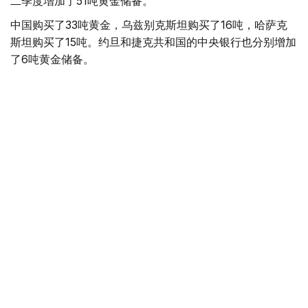
二季度增加了51吨黄金储备。
中国购买了33吨黄金，乌兹别克斯坦购买了16吨，哈萨克
斯坦购买了15吨。约旦和捷克共和国的中央银行也分别增加
了6吨黄金储备。
全球各国央行在第二季度共购买了约289吨黄金，比2025年
同期增长了62%。去年同期，黄金购买量约为178吨。
世界黄金协会称，黄金需求的增长受到地缘政治不确定性、
本季度贵金属价格下跌，以及各国寻求国际储备多元化等因
素的影响。
根据该协会进行的一项调查，89%的央行行长预计未来一
年全球黄金储备量将会增加。45%的受访者表示，他们的
国家计划增加黄金储备。
黄金储备
哈萨克斯坦
经济
央行
金融
木合塔尔 哈力木拉