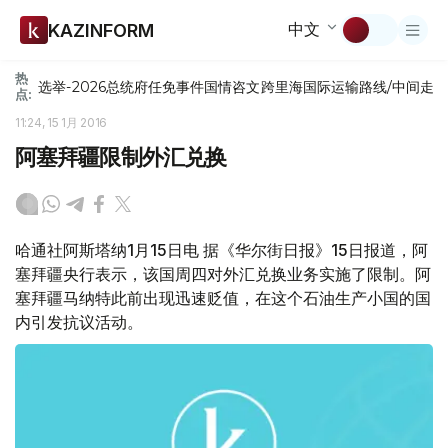
中文
KAZINFORM
热
选举-2026
总统府
任免
事件
国情咨文
跨里海国际运输路线/中间走
点:
11:24, 15 1月 2016
阿塞拜疆限制外汇兑换
哈通社阿斯塔纳1月15日电 据《华尔街日报》15日报道，阿
塞拜疆央行表示，该国周四对外汇兑换业务实施了限制。阿
塞拜疆马纳特此前出现迅速贬值，在这个石油生产小国的国
内引发抗议活动。