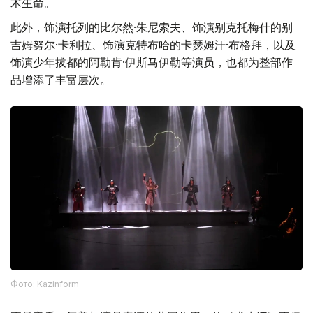
术生命。
此外，饰演托列的比尔然·朱尼索夫、饰演别克托梅什的别
吉姆努尔·卡利拉、饰演克特布哈的卡瑟姆汗·布格拜，以及
饰演少年拔都的阿勒肯·伊斯马伊勒等演员，也都为整部作
品增添了丰富层次。
Фото: Kazinform