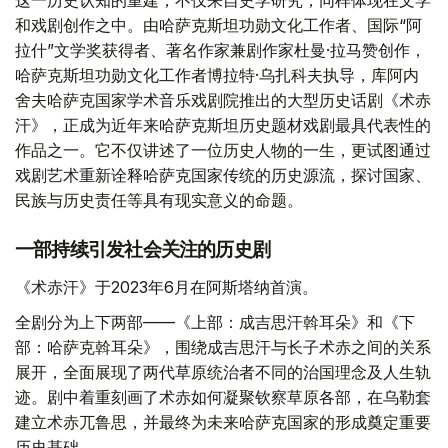
和戏剧创作之中。由哈萨克斯坦功勋文化工作者、国际“阿
拉什”文学奖获得者、著名作家兼剧作家杜曼·拉马赞创作，
哈萨克斯坦功勋文化工作者博拉特·乌扎科夫执导，库阿内
舍夫哈萨克国家学术音乐戏剧院推出的大型历史话剧《术赤
汗》，正成为近年来哈萨克斯坦历史题材戏剧最具代表性的
作品之一。它不仅讲述了一位历史人物的一生，更试图通过
戏剧艺术重新诠释哈萨克国家传统的历史源流，探讨国家、
民族与历史责任等具有现实意义的命题。
一部持续引发社会关注的历史剧
《术赤汗》于2023年6月在阿斯塔纳首演。
全剧分为上下两部——《上部：成吉思汗斡耳朵》和《下
部：哈萨克斡耳朵》，围绕成吉思汗与长子术赤之间的关系
展开，全面展现了两代草原统治者不同的治国理念及人生轨
迹。剧中着重刻画了术赤如何凝聚钦察草原各部，在乌勒套
建立术赤兀鲁思，并最终为未来哈萨克国家的形成奠定重要
历史基础。