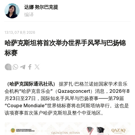
达娜 努尔巴克提
编译
13:13, 07 8月 2026
哈萨克斯坦将首次举办世界手风琴与巴扬锦
标赛
（哈萨克国际通讯社讯）
据罗扎·巴格兰诺娃国家学术音乐
会机构“哈萨克音乐会”（Qazaqconcert）消息，2026年8
月23日至27日，国际知名手风琴与巴扬赛事——第79届
“Coupe Mondiale”世界锦标赛将在阿斯塔纳举行。这也是
该项赛事首次落户哈萨克斯坦及整个中亚地区。