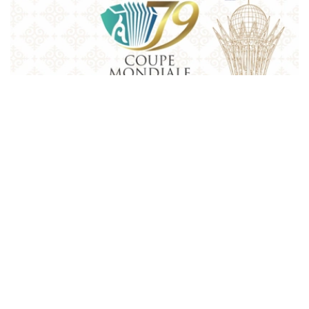
Фото: Қазақконцерт
本届赛事将在哈萨克斯坦文化和信息部支持下，于阿斯塔纳
中央音乐厅举办。赛事期间，第156届国际手风琴联盟
（Confédération Internationale des Accordéonistes，
CIA）代表大会也将同期举行。
“Coupe Mondiale”创办于1938年，是全球历史最悠久、最
具影响力的手风琴与巴扬国际赛事之一，长期以来汇聚来自
世界各地的优秀演奏家，为国际专业音乐交流的重要平台。