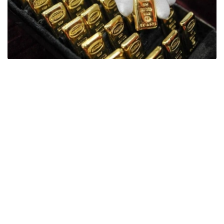
Фото: ӨзА
季度报告显示，哈萨克斯坦国家银行黄金储备增加了15吨。
波兰是2026年第二季度最大的黄金买家。该国在2026年第
二季度增加了51吨黄金储备。
中国购买了33吨黄金，乌兹别克斯坦购买了16吨，哈萨克
斯坦购买了15吨。约旦和捷克共和国的中央银行也分别增加
了6吨黄金储备。
全球各国央行在第二季度共购买了约289吨黄金，比2025年
同期增长了62%。去年同期，黄金购买量约为178吨。
世界黄金协会称，黄金需求的增长受到地缘政治不确定性、