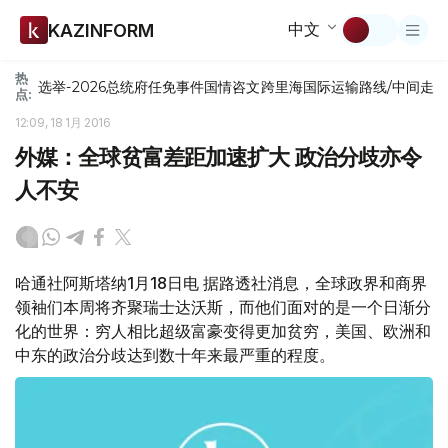
中文
KAZINFORM
热
选举-2026
总统府
任免
事件
国情咨文
跨里海国际运输路线/中间走
点:
12:09, 18 1月 2016
外媒：全球贫富差距加速扩大 政治分歧亦令
人不安
哈通社阿斯塔纳1月18日电 据路透社消息，全球政界和商界
领袖们本周将齐聚瑞士达沃斯，而他们面对的是一个日渐分
化的世界：穷人相比超级富豪变得更加贫穷，美国、欧洲和
中东的政治分歧达到数十年来最严重的程度。