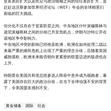
贫富差距扩大以及民众与政治领袖之间的信任差距扩大，是
赶赴达沃斯参加世界经济论坛（WEF）年会的全球精英们
面临的巨大挑战。
但分化不仅存在于贫富阶层之间。中东地区什叶派穆斯林与
逊尼派穆斯林之间的分歧已升至危机点，伊朗与沙特公开在
该地区争夺影响力。
中东地区冲突的影响已经殃及欧洲，欧洲在如何处理二战以
来最严重的难民危机上出现了严重的理念分歧，且随着英国
威胁退欧，欧洲未来能否朝向更紧密的联盟迈进的疑虑也在
上升。
特朗普在美国共和党总统参选人阵容中意外成为领跑者，暴
露了美国存在巨大的政治分歧，在当下全球动荡不安的背景
下，令美国盟友感到不安。
黄金储备
国际
社会