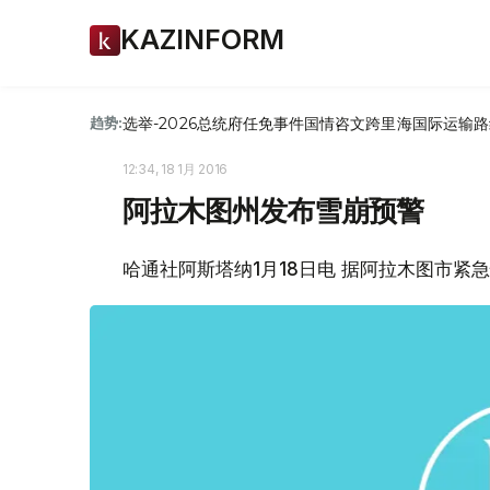
KAZINFORM
选举-2026
总统府
任免
事件
国情咨文
跨里海国际运输路
趋势:
12:34, 18 1月 2016
阿拉木图州发布雪崩预警
哈通社阿斯塔纳1月18日电 据阿拉木图市紧