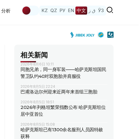
KZ
QZ
РУ
EN
中文
ق ز
ЎЗ
分析
相关新闻
2026年8月6日 10:11
同胞兄弟，同一身军装——哈萨克斯坦国民
警卫队约40对双胞胎并肩服役
2026年8月5日 22:24
巴甫洛达尔州迎来近两年来首组三胞胎
2026年8月5日 18:51
2026年列格坦繁荣指数公布 哈萨克斯坦位
居中亚首位
2026年8月5日 15:08
哈萨克斯坦已有1300余名服刑人员因特赦
获释