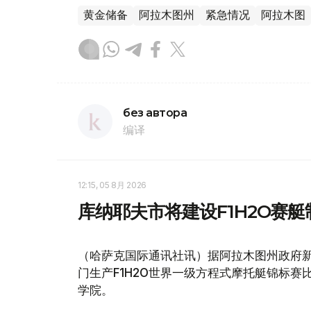
黄金储备
阿拉木图州
紧急情况
阿拉木图
без автора
编译
12:15, 05 8月 2026
库纳耶夫市将建设F1H2O赛
（哈萨克国际通讯社讯）据阿拉木图州政府
门生产F1H2O世界一级方程式摩托艇锦标
学院。