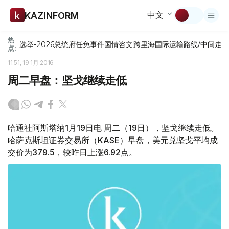
中文
KAZINFORM
热
选举-2026
总统府
任免
事件
国情咨文
跨里海国际运输路线/中间走
点:
11:51, 19 1月 2016
周二早盘：坚戈继续走低
哈通社阿斯塔纳1月19日电 周二（19日），坚戈继续走低。
哈萨克斯坦证券交易所（KASE）早盘，美元兑坚戈平均成
交价为379.5，较昨日上涨6.92点。