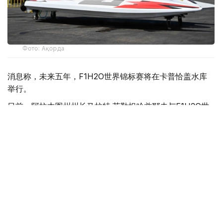
Фото: Ақорда
消息称，未来五年，F1H2O世界锦标赛将在卡普恰盖水库
举行。
日前，阿拉木图州州长马拉特·苏勒坦哈兹耶夫与F1H2O世
界锦标赛运营方H2O Racing公司代表就项目实施前景举行
会谈。
苏勒坦哈兹耶夫表示，举办这一国际顶级赛事将有助于提升
哈萨克斯坦国际影响力，并为旅游业发展注入新的动力。他
指出，地方政府将与旅游和体育部密切合作，为项目实施提
供全方位支持。