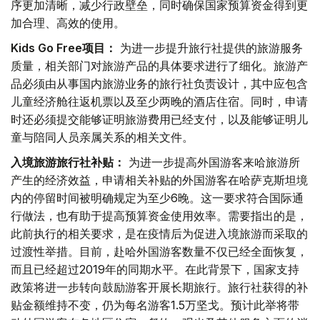
序更加清晰，减少行政壁垒，同时确保国家预算资金得到更
加合理、高效的使用。
Kids Go Free项目：
为进一步提升旅行社提供的旅游服务
质量，相关部门对旅游产品的具体要求进行了细化。旅游产
品必须由从事国内旅游业务的旅行社负责设计，其中应包含
儿童经济舱往返机票以及至少两晚的酒店住宿。同时，申请
时还必须提交能够证明旅游费用已经支付，以及能够证明儿
童与陪同人员亲属关系的相关文件。
入境旅游旅行社补贴：
为进一步提高外国游客来哈旅游所
产生的经济效益，申请相关补贴的外国游客在哈萨克斯坦境
内的停留时间被明确规定为至少6晚。这一要求符合国际通
行做法，也有助于提高预算资金使用效率。需要指出的是，
此前执行的相关要求，是在疫情后为促进入境旅游而采取的
过渡性举措。目前，赴哈外国游客数量不仅已经全面恢复，
而且已经超过2019年的同期水平。在此背景下，国家支持
政策将进一步转向鼓励游客开展长期旅行。旅行社获得的补
贴金额维持不变，仍为每名游客1.5万坚戈。预计此举将带