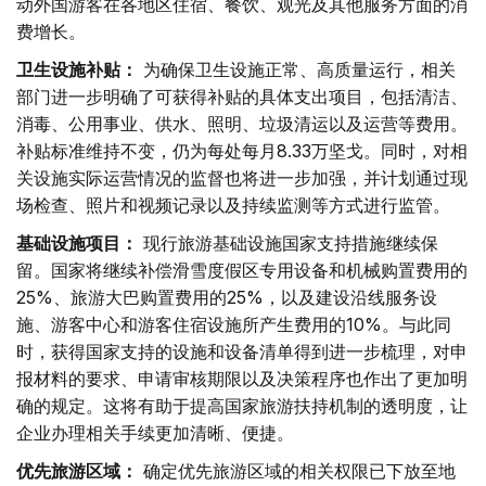
动外国游客在各地区住宿、餐饮、观光及其他服务方面的消
费增长。
卫生设施补贴：
为确保卫生设施正常、高质量运行，相关
部门进一步明确了可获得补贴的具体支出项目，包括清洁、
消毒、公用事业、供水、照明、垃圾清运以及运营等费用。
补贴标准维持不变，仍为每处每月8.33万坚戈。同时，对相
关设施实际运营情况的监督也将进一步加强，并计划通过现
场检查、照片和视频记录以及持续监测等方式进行监管。
基础设施项目：
现行旅游基础设施国家支持措施继续保
留。国家将继续补偿滑雪度假区专用设备和机械购置费用的
25%、旅游大巴购置费用的25%，以及建设沿线服务设
施、游客中心和游客住宿设施所产生费用的10%。与此同
时，获得国家支持的设施和设备清单得到进一步梳理，对申
报材料的要求、申请审核期限以及决策程序也作出了更加明
确的规定。这将有助于提高国家旅游扶持机制的透明度，让
企业办理相关手续更加清晰、便捷。
优先旅游区域：
确定优先旅游区域的相关权限已下放至地