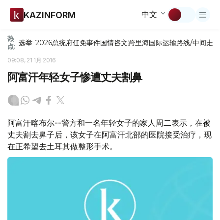
中文
KAZINFORM
热
选举-2026
总统府
任免
事件
国情咨文
跨里海国际运输路线/中间走
点:
09:08, 21 1月 2016
阿富汗年轻女子惨遭丈夫割鼻
阿富汗喀布尔--警方和一名年轻女子的家人周二表示，在被
丈夫割去鼻子后，该女子在阿富汗北部的医院接受治疗，现
在正希望去土耳其做整形手术。