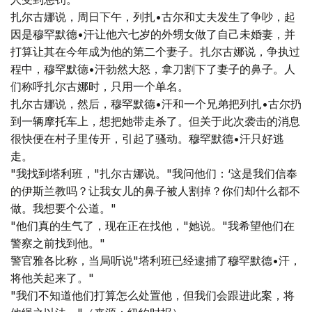
扎尔古娜说，周日下午，列扎•古尔和丈夫发生了争吵，起
因是穆罕默德•汗让他六七岁的外甥女做了自己未婚妻，并
打算让其在今年成为他的第二个妻子。扎尔古娜说，争执过
程中，穆罕默德•汗勃然大怒，拿刀割下了妻子的鼻子。人
们称呼扎尔古娜时，只用一个单名。
扎尔古娜说，然后，穆罕默德•汗和一个兄弟把列扎•古尔扔
到一辆摩托车上，想把她带走杀了。但关于此次袭击的消息
很快便在村子里传开，引起了骚动。穆罕默德•汗只好逃
走。
"我找到塔利班，"扎尔古娜说。"我问他们：‘这是我们信奉
的伊斯兰教吗？让我女儿的鼻子被人割掉？你们却什么都不
做。我想要个公道。"
"他们真的生气了，现在正在找他，"她说。"我希望他们在
警察之前找到他。"
警官雅各比称，当局听说"塔利班已经逮捕了穆罕默德•汗，
将他关起来了。"
"我们不知道他们打算怎么处置他，但我们会跟进此案，将