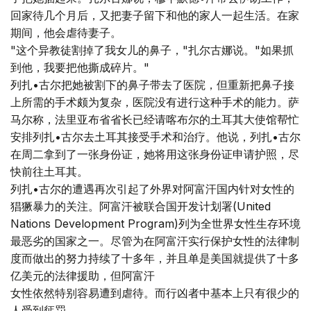
回家待几个月后，又把妻子留下和他的家人一起生活。在家
期间，他会虐待妻子。
"这个异教徒割掉了我女儿的鼻子，"扎尔古娜说。"如果抓
到他，我要把他撕成碎片。"
列扎•古尔把她被割下的鼻子带去了医院，但重新把鼻子接
上所需的手术颇为复杂，医院没有进行这种手术的能力。萨
马尔称，法里亚布省省长已经请喀布尔的土耳其大使馆帮忙
安排列扎•古尔去土耳其接受手术和治疗。他说，列扎•古尔
在周二拿到了一张身份证，她将用这张身份证申请护照，尽
快前往土耳其。
列扎•古尔的遭遇再次引起了外界对阿富汗国内针对女性的
猖獗暴力的关注。阿富汗被联合国开发计划署(United
Nations Development Program)列为全世界女性生存环境
最恶劣的国家之一。尽管为在阿富汗实行保护女性的法律制
度而做出的努力持续了十多年，并且单是美国就提供了十多
亿美元的法律援助，但阿富汗
女性依然特别容易遭到虐待。而行凶者中基本上只有很少的
人受到惩罚。