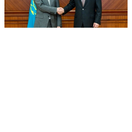
Фото: Үкімет
会谈中，双方探讨了能源领域长期合作的前景，特别是开发
环保型航空燃料（可持续航空燃料，SAF）、引进智能能源
解决方案和现代储能系统等问题。
此外，特别关注了阿拉套市首个实验性试点项目的启动。
- 《阿拉套市特殊法律制度宪法》为投资者提供清晰
的法律保障、稳定的税收环境和“一站式”服务。阿拉
套​​市可成为技术本地化和发展经验的试点平台。政府
已准备好提供一切必要的支持。-总理说。