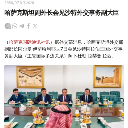
22:56, 07 8月 2026
哈萨克斯坦副外长会见沙特外交事务副大臣
（
哈萨克国际通讯社讯
）据外交部消息，哈萨克斯坦外交部
副部长阿尔曼·伊萨哈利耶夫7日会见沙特阿拉伯王国外交事
务副大臣（主管国际多边关系）阿卜杜勒·拉赫曼·拉西。