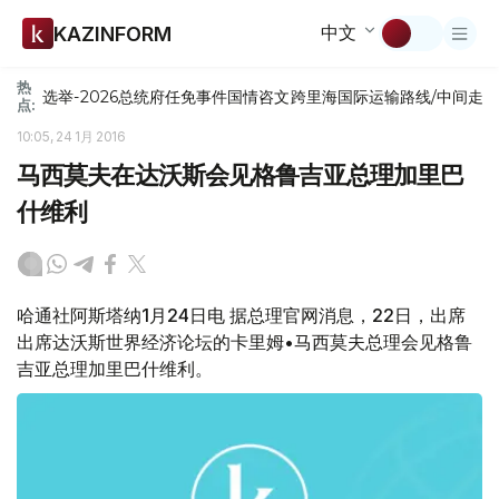
中文
KAZINFORM
热
选举-2026
总统府
任免
事件
国情咨文
跨里海国际运输路线/中间走
点:
10:05, 24 1月 2016
马西莫夫在达沃斯会见格鲁吉亚总理加里巴
什维利
哈通社阿斯塔纳1月24日电 据总理官网消息，22日，出席
出席达沃斯世界经济论坛的卡里姆•马西莫夫总理会见格鲁
吉亚总理加里巴什维利。