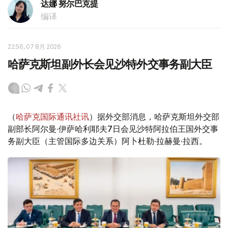
达娜 努尔巴克提
编译
22:56, 07 8月 2026
哈萨克斯坦副外长会见沙特外交事务副大臣
（
哈萨克国际通讯社讯
）据外交部消息，哈萨克斯坦外交部
副部长阿尔曼·伊萨哈利耶夫7日会见沙特阿拉伯王国外交事
务副大臣（主管国际多边关系）阿卜杜勒·拉赫曼·拉西。