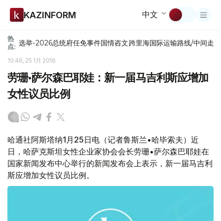
中文
KAZINFORM
热
选举-2026
总统府
任免
事件
国情咨文
跨里海国际运输路线/中间走
点:
10:46, 25 1月 2016
劳珊•萨尔森巴耶娃：新一届马吉利斯应增加
女性议员比例
哈通社阿斯塔纳1月25日电（记者鲁斯兰•哈毕索夫）近
日，哈萨克斯坦女性企业家协会会长劳珊•萨尔森巴耶娃在
国家新闻发布中心举行的新闻发布会上表示，新一届马吉利
斯应增加女性议员比例。