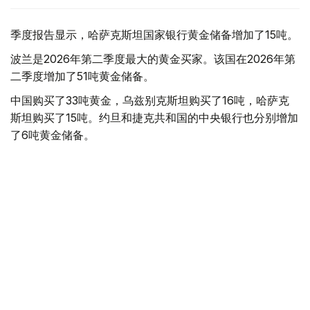
季度报告显示，哈萨克斯坦国家银行黄金储备增加了15吨。
波兰是2026年第二季度最大的黄金买家。该国在2026年第
二季度增加了51吨黄金储备。
中国购买了33吨黄金，乌兹别克斯坦购买了16吨，哈萨克
斯坦购买了15吨。约旦和捷克共和国的中央银行也分别增加
了6吨黄金储备。
全球各国央行在第二季度共购买了约289吨黄金，比2025年
同期增长了62%。去年同期，黄金购买量约为178吨。
世界黄金协会称，黄金需求的增长受到地缘政治不确定性、
本季度贵金属价格下跌，以及各国寻求国际储备多元化等因
素的影响。
根据该协会进行的一项调查，89%的央行行长预计未来一
年全球黄金储备量将会增加。45%的受访者表示，他们的
国家计划增加黄金储备。