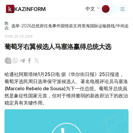
中文
KAZINFORM
热
选举-2026
总统府
任免
事件
国情咨文
跨里海国际运输路线/中间走
点:
11:06, 25 1月 2016
葡萄牙右翼候选人马塞洛赢得总统大选
哈通社阿斯塔纳1月25日电 据《华尔街日报》25日报道，
葡萄牙选民周日选举保守派候选人、著名电视评论员马塞洛
(Marcelo Rebelo de Sousa)为下一任总统。葡萄牙总统虽
然是象征性国家元首，但对于维持脆弱的新政府治下的政治
稳定具有关键作用。