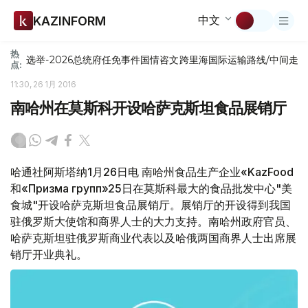
中文
KAZINFORM
热
选举-2026
总统府
任免
事件
国情咨文
跨里海国际运输路线/中间走
点:
11:30, 26 1月 2016
南哈州在莫斯科开设哈萨克斯坦食品展销厅
哈通社阿斯塔纳1月26日电 南哈州食品生产企业«KazFood
和«Призма групп»25日在莫斯科最大的食品批发中心"美
食城"开设哈萨克斯坦食品展销厅。展销厅的开设得到我国
驻俄罗斯大使馆和商界人士的大力支持。南哈州政府官员、
哈萨克斯坦驻俄罗斯商业代表以及哈俄两国商界人士出席展
销厅开业典礼。