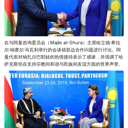
在与阿曼咨询委员会（Majlis al-Shura）主席哈立德·希拉
尔·纳赛尔·马瓦利举行的会谈就双边合作问题进行讨论。阿
曼代表对纳扎尔巴耶娃的热情接待表示了感谢，并强调了哈
萨克斯坦在支持宗教间和谐与民族间友谊方面的世界声誉。