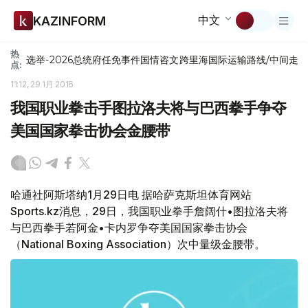
中文
KAZINFORM
热
选举-2026
总统府
任免
事件
国情咨文
跨里海国际运输路线/中间走
点:
11:12, 29 1月 2016
我国职业拳击手图拉洛夫将与巴西拳手争夺
美国国家拳击协会金腰带
哈通社阿斯塔纳1月29日电 据哈萨克斯坦体育网站
Sports.kz消息，29日，我国职业拳手詹阔什•图拉洛夫将
与巴西拳手若阿金•卡内罗争夺美国国家拳击协会
（National Boxing Association）次中量级金腰带。