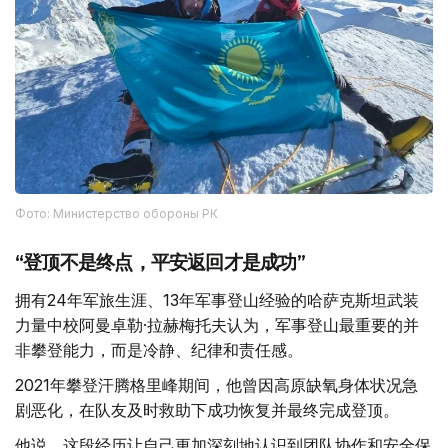
Фото: Министерство обороны РК
“登顶不是终点，平安返回才是成功”
拥有24年军旅生涯、13年军事登山经验的哈萨克斯坦武装
力量中校阿曼卓勒·拉赫梅托夫认为，军事登山最重要的并
非攀登能力，而是冷静、纪律和责任感。
2021年攀登汗腾格里峰期间，他曾因高原缺氧身体状况急
剧恶化，在队友及时救助下成功恢复并最终完成登顶。
他说，这段经历让自己更加深刻地认识到团队协作和安全保