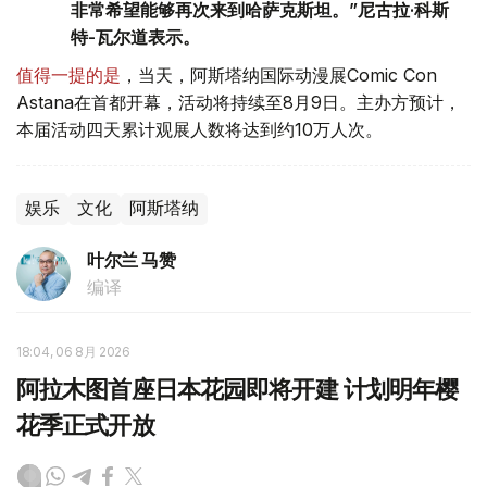
非常希望能够再次来到哈萨克斯坦。”尼古拉·科斯
特-瓦尔道表示。
值得一提的是
，当天，阿斯塔纳国际动漫展Comic Con
Astana在首都开幕，活动将持续至8月9日。主办方预计，
本届活动四天累计观展人数将达到约10万人次。
娱乐
文化
阿斯塔纳
叶尔兰 马赞
编译
18:04, 06 8月 2026
阿拉木图首座日本花园即将开建 计划明年樱
花季正式开放