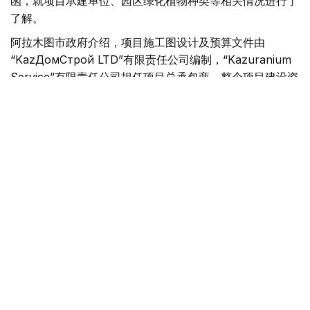
函，就项目承建单位、园区绿化植物种类等相关情况进行了
了解。
阿拉木图市政府介绍，项目施工图设计及预算文件由
“KazДомСтрой LTD”有限责任公司编制，“Kazuranium
Service”有限责任公司担任项目总承包商。整个项目建设资
金全部由私人投资者出资，不涉及财政预算。
按照规划，园区将种植樱花、观赏苹果树、木兰、枫树、杜
松、银杏等植物，同时还将引入采用日本传统修剪技艺培育
的“根株造型”景观树木，营造具有日式园林特色的景观风
貌。
市政府表示，上述植物品种均是在充分结合阿拉木图气候条
件和项目所在地实际环境的基础上确定的，以确保植物具有
良好的适应性和景观效果。
在项目前期举行的公众听证和意见征集过程中，不少居民建
议尽可能保留现有树木，并在公园周边规划建设停车场。对
此，相关部门表示，这些合理建议均已采纳，并已纳入项目
建设方案。