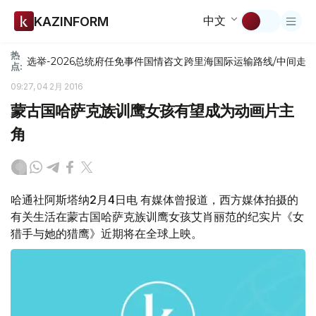
中文
KAZINFORM
热
选举-2026
总统府
任免
事件
国情咨文
跨里海国际运输路线/中间走
点:
09:27, 04 2月 2016
蒙古国哈萨克族训鹰女孩有望成为动画片主
角
哈通社阿斯塔纳2月4日电 有媒体曾报道，西方媒体拍摄的
有关生活在蒙古国哈萨克族训鹰女孩艾肖丽范的纪实片《女
猎手与她的猎鹰》近期将在全球上映。