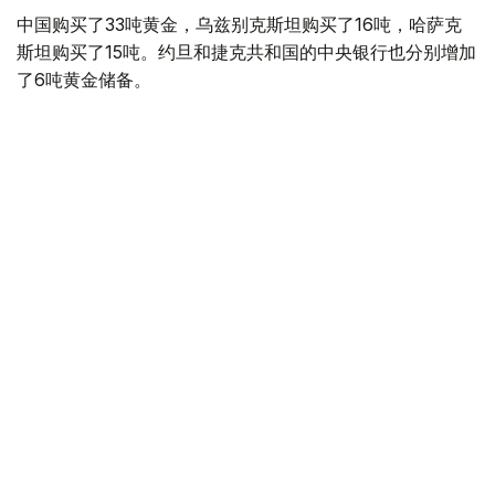
中国购买了33吨黄金，乌兹别克斯坦购买了16吨，哈萨克
斯坦购买了15吨。约旦和捷克共和国的中央银行也分别增加
了6吨黄金储备。
全球各国央行在第二季度共购买了约289吨黄金，比2025年
同期增长了62%。去年同期，黄金购买量约为178吨。
世界黄金协会称，黄金需求的增长受到地缘政治不确定性、
本季度贵金属价格下跌，以及各国寻求国际储备多元化等因
素的影响。
根据该协会进行的一项调查，89%的央行行长预计未来一
年全球黄金储备量将会增加。45%的受访者表示，他们的
国家计划增加黄金储备。
黄金储备
哈萨克斯坦
经济
央行
金融
木合塔尔 哈力木拉
编译