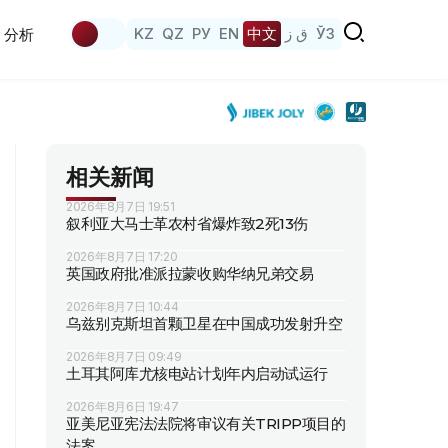
KZ
QZ
РУ
EN
中文
ق ز
ЎЗ
分析
相关新闻
2026年8月7日 19:51
叙利亚大马士革农村省爆炸致2死13伤
2026年8月7日 17:20
英国政府批准派拉蒙收购华纳兄弟交易
2026年8月7日 10:44
乌兹别克斯坦首颗卫星在中国成功发射升空
2026年8月7日 09:49
土耳其阿库尤核电站计划年内启动试运行
2026年8月6日 19:47
亚美尼亚宪法法院将审议有关TRIPP项目的
法案