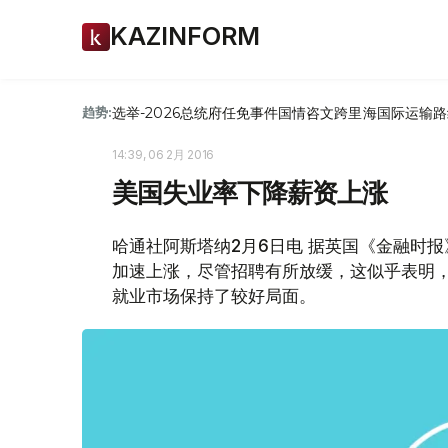
KAZINFORM
选举-2026
总统府
任免
事件
国情咨文
跨里海国际运输路
趋势:
14:39, 06 2月 2016
美国失业率下降薪资上涨
哈通社阿斯塔纳2月6日电 据英国《金融时
加速上涨，尽管招聘有所放缓，这似乎表明
就业市场保持了较好局面。