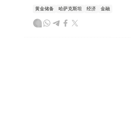
黄金储备
哈萨克斯坦
经济
金融
木合塔尔 哈力木拉
编译
08:31, 31 7月 2026
哈萨克斯坦是全球五大黄金购
（哈萨克国际通讯社讯）根据世界黄金协会（Worl
坦成为2026年第二季度全球央行黄金购买