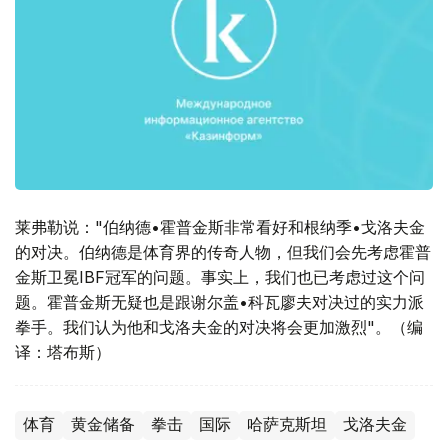
莱弗勒说："伯纳德•霍普金斯非常看好和根纳季•戈洛夫金
的对决。伯纳德是体育界的传奇人物，但我们会先考虑霍普
金斯卫冕IBF冠军的问题。事实上，我们也已考虑过这个问
题。霍普金斯无疑也是跟谢尔盖•科瓦廖夫对决过的实力派
拳手。我们认为他和戈洛夫金的对决将会更加激烈"。（编
译：塔布斯）
体育
黄金储备
拳击
国际
哈萨克斯坦
戈洛夫金