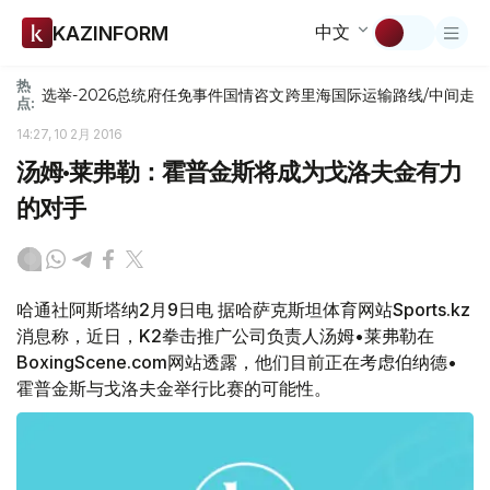
中文
KAZINFORM
热
选举-2026
总统府
任免
事件
国情咨文
跨里海国际运输路线/中间走
点:
14:27, 10 2月 2016
汤姆•莱弗勒：霍普金斯将成为戈洛夫金有力
的对手
哈通社阿斯塔纳2月9日电 据哈萨克斯坦体育网站Sports.kz
消息称，近日，K2拳击推广公司负责人汤姆•莱弗勒在
BoxingScene.com网站透露，他们目前正在考虑伯纳德•
霍普金斯与戈洛夫金举行比赛的可能性。