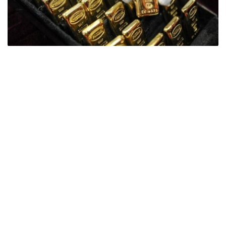
Фото: ӨзА
季度报告显示，哈萨克斯坦国家银行黄金储备增加了15吨。
波兰是2026年第二季度最大的黄金买家。该国在2026年第
二季度增加了51吨黄金储备。
中国购买了33吨黄金，乌兹别克斯坦购买了16吨，哈萨克
斯坦购买了15吨。约旦和捷克共和国的中央银行也分别增加
了6吨黄金储备。
全球各国央行在第二季度共购买了约289吨黄金，比2025年
同期增长了62%。去年同期，黄金购买量约为178吨。
世界黄金协会称，黄金需求的增长受到地缘政治不确定性、
本季度贵金属价格下跌，以及各国寻求国际储备多元化等因
素的影响。