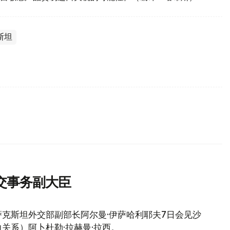
斯坦
交事务副大臣
克斯坦外交部副部长阿尔曼·伊萨哈利耶夫7日会见沙
关系）阿卜杜勒·拉赫曼·拉西。