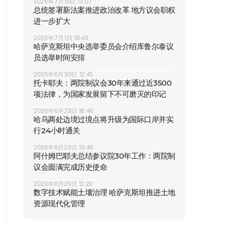
2026年7月15日 13:07
总统签署新法案推进政治改革 地方议会职权
进一步扩大
2026年7月1日 18:45
哈萨克斯坦中央选举委员会介绍库鲁尔泰议
员选举时间安排
2026年6月30日 12:45
托卡耶夫：两院制议会30年来通过近3500
项法律，为国家发展留下不可磨灭的印记
2026年6月29日 18:46
哈乌两处边境过境点将升级为国际口岸并实
行24小时通关
2026年6月29日 13:46
阿什姆巴耶夫总结参议院30年工作：两院制
议会圆满完成历史使命
2026年6月29日 12:29
数字技术赋能土壤治理 哈萨克斯坦推进土地
资源现代化管理