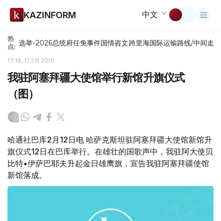
中文
KAZINFORM
热
选举-2026
总统府
任免
事件
国情咨文
跨里海国际运输路线/中间走
点:
17:19, 12 2月 2016
我驻阿塞拜疆大使馆举行新馆升旗仪式
（图）
哈通社巴库2月12日电 哈萨克斯坦驻阿塞拜疆大使馆新馆升
旗仪式12日在巴库举行。在雄壮的国歌声中，我驻阿大使贝
比特•伊萨巴耶夫升起金日雄鹰旗，宣告我驻阿塞拜疆使馆
新馆落成。