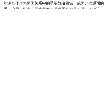
能源合作作为两国关系中的重要战略领域，成为此次通话的
重点议题。双方还围绕里海管道联盟当前局势进行了讨论。
该联盟在保障哈萨克斯坦石油出口、连接国际能源市场方面
发挥着重要作用。
双方强调，确保能源基础设施稳定运行以及保障向欧洲市场
安全、可靠输送碳氢化合物具有重要战略意义，并对任何可
能影响里海管道联盟基础设施运行和能源供应安全的行为表
示谴责。
两国外交部门负责人重申，将继续推动哈萨克斯坦与罗马尼
亚在能源领域开展务实合作，并进一步巩固现有合作机制，
确保双边合作保持稳定发展。
会谈最后，措尤邀请阔谢尔巴耶夫访问罗马尼亚，并强调继
续保持定期政治沟通、加强高层往来对于推动两国关系发展
的重要性。
据此前报道， 哈萨克斯坦与乌兹别克斯坦企业代表团日前
在塔什干举行商务论坛，围绕投资合作、贸易往来和产业协