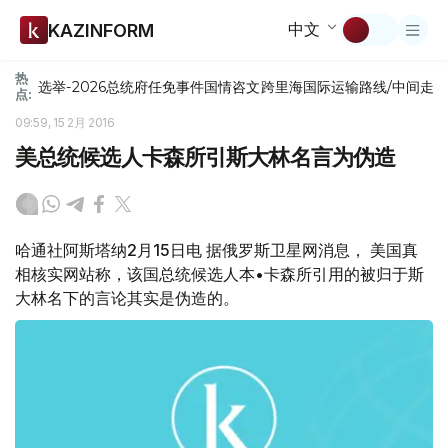
中文
KAZINFORM
热
选举-2026
总统府
任免
事件
国情咨文
跨里海国际运输路线/中间走
点:
09:59, 15 2月 2016
美总统候选人卡森所引斯大林名言为伪造
哈通社阿斯塔纳2月15日电 据俄罗斯卫星网消息， 美国真
相核实网站称，该国总统候选人本•卡森所引用的被归于斯
大林名下的言论其实是伪造的。