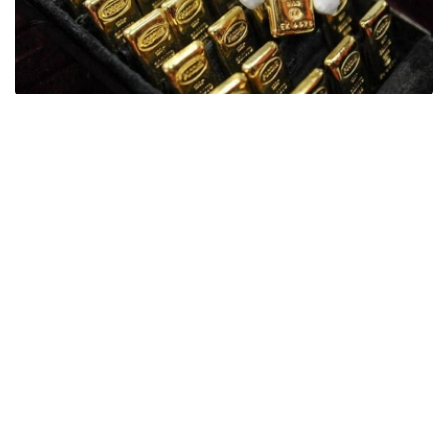
Фото: ӨзА
季度报告显示，哈萨克斯坦国家银行黄金储备增加了15吨。
波兰是2026年第二季度最大的黄金买家。该国在2026年第
二季度增加了51吨黄金储备。
中国购买了33吨黄金，乌兹别克斯坦购买了16吨，哈萨克
斯坦购买了15吨。约旦和捷克共和国的中央银行也分别增加
了6吨黄金储备。
全球各国央行在第二季度共购买了约289吨黄金，比2025年
同期增长了62%。去年同期，黄金购买量约为178吨。
世界黄金协会称，黄金需求的增长受到地缘政治不确定性、
本季度贵金属价格下跌，以及各国寻求国际储备多元化等因