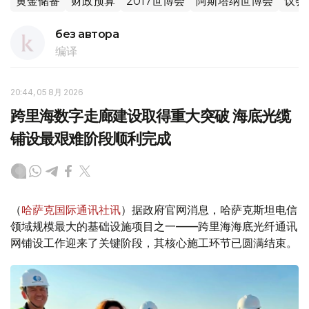
黄金储备
财政预算
2017世博会
阿斯塔纳世博会
议会
без автора
编译
20:44, 05 8月 2026
跨里海数字走廊建设取得重大突破 海底光缆
铺设最艰难阶段顺利完成
（
哈萨克国际通讯社讯
）据政府官网消息，哈萨克斯坦电信
领域规模最大的基础设施项目之一——跨里海海底光纤通讯
网铺设工作迎来了关键阶段，其核心施工环节已圆满结束。