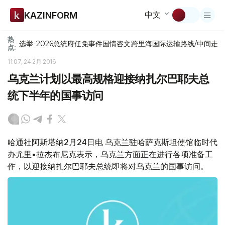
中文
KAZINFORM
热
选举-2026
总统府
任免
事件
国情咨文
跨里海国际运输路线/中间走
点:
11:07, 24 2月 2016
乌克兰计划以最高规格迎接纳扎尔巴耶夫总
统下半年的国事访问
哈通社阿斯塔纳2月24日电 乌克兰驻哈萨克斯坦使馆临时代
办尤里•拉杰布尼克表示，乌克兰方面正在进行各项准备工
作，以迎接纳扎尔巴耶夫总统即将对乌克兰的国事访问。