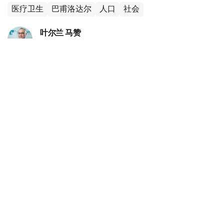
医疗卫生
巴甫洛达尔
人口
社会
叶尔兰 马赞
编译
12:54, 05 8月 2026
半年新增逾9万人：哈萨克斯坦人口持续增长
大城市集聚效应进一步增强
（哈萨克国际通讯社讯）根据哈萨克斯坦国家统计局公布的
数据，截至2026年7月1日，哈萨克斯坦全国人口达到
2059.0589万人，较年初增加90767人。数据显示，人口
增长主要集中在阿斯塔纳、阿拉木图和奇姆肯特三大城市，
城市人口持续增加，而部分地区人口仍呈下降趋势。