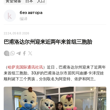
黄金储备
日本
人口
без автора
编译
22:24, 05 8月 2026
巴甫洛达尔州迎来近两年来首组三胞胎
（
哈萨克国际通讯社讯
）近日，巴甫洛达尔州迎来了近两年
来首组三胞胎。33岁的巴甫洛达尔市居民玛迪娜·卡泽涅娃
顺利诞下三个男孩，分别取名为阿亚特、依萨和阿兰。